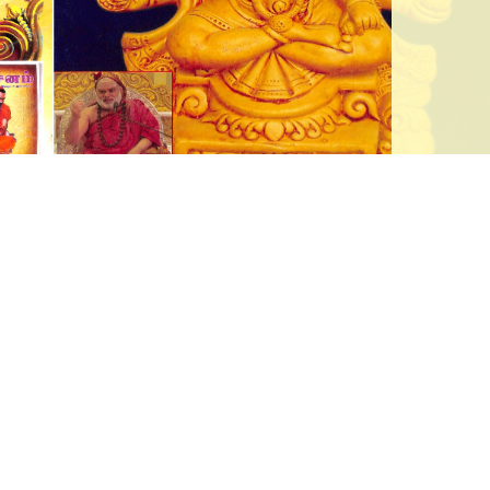
2027. All Rights Reserved by Dakshinamnaya Sri Sharada Peetham