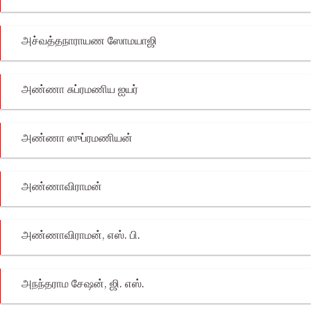
அச்வத்தநாராயண ஸோமயாஜி
அண்ணா சுப்ரமணிய ஐயர்
அண்ணா ஸுப்ரமணியன்
அண்ணாவிராமன்
அண்ணாவிராமன், எஸ். பி.
அநந்தராம சேஷன், ஜி. எஸ்.