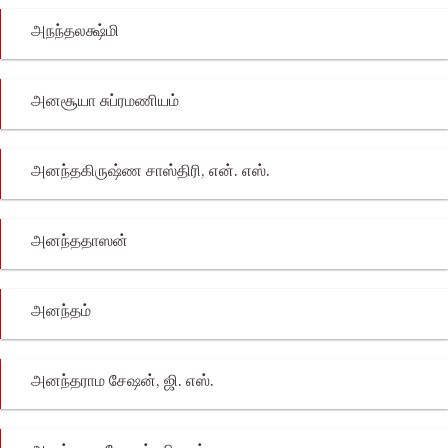
அநந்தலக்ஷ்மி
அனசூயா சுப்ரமணியம்
அனந்தகிருஷ்ண சாஸ்திரி, என். எஸ்.
அனந்ததாஸன்
அனந்தம்
அனந்தராம சேஷன், ஜி. எஸ்.