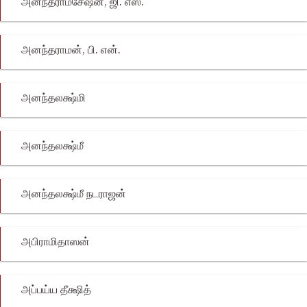
அனந்தராமசேஷன், ஜி. எஸ்.
அனந்தராமன், பி. என்.
அனந்தலக்ஷ்மி
அனந்தலக்ஷ்மீ
அனந்தலக்ஷ்மீ நடராஜன்
அபிராமிதாஸன்
அப்பய்ய தீக்ஷித்