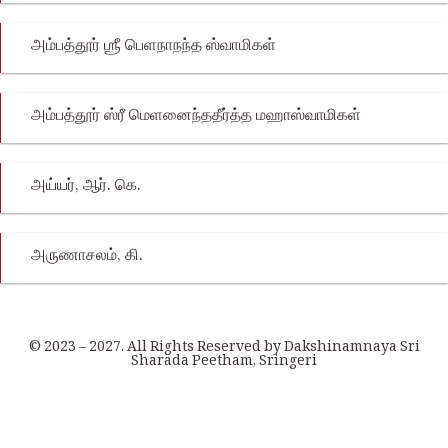
அம்பத்தூர் ஶ்ரீ பெளநாநந்த ஸ்வாமிகள்‌
அம்பத்தூர் ஸ்ரீ மெளனைந்ததீர்த்த மஹாஸ்வாமிகள்‌
அய்யர், ஆர். கெ.
அருணாசலம், கி.
© 2023 – 2027. All Rights Reserved by Dakshinamnaya Sri
Sharada Peetham, Sringeri