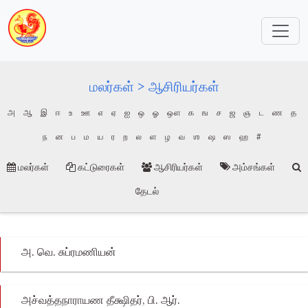
மலர்கள் > ஆசிரியர்கள்
அ
ஆ
இ
ஈ
உ
ஊ
எ
ஏ
ஐ
ஒ
ஓ
ஔ
க
ங
ச
ஜ
ஞ
ட
ண
த
ந
ன
ப
ம
ய
ர
ற
ல
ள
ழ
வ
ஶ
ஷ
ஸ
ஹ
#
மலர்கள்
கட்டுரைகள்
ஆசிரியர்கள்
அம்சங்கள்
தேடல்
அ. வெ. சுப்ரமணியன்
அச்வத்தநாராயண தீக்ஷிதர், பி. ஆர்.