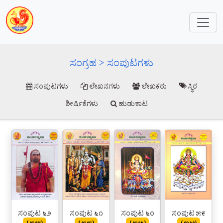
ಸಂಗ್ರಹ > ಸಂಪುಟಗಳು
ಸಂಪುಟಗಳು
ಲೇಖನಗಳು
ಲೇಖಕರು
ಸ್ಥಿರ
ಶೀರ್ಷಿಕೆಗಳು
ಹುಡುಕಾಟ
ಸಂಪುಟ ೬೨
ಸಂಪುಟ ೬೧
ಸಂಪುಟ ೬೦
ಸಂಪುಟ ೫೯