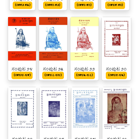
(೧೯೯೨-೯೩)
(೧೯೯೧-೯೨)
(೧೯೯೦-೯೧)
(೧೯೮೯-೯೦)
ಸಂಪುಟ ೨೪
ಸಂಪುಟ ೨೩
ಸಂಪುಟ ೨೨
ಸಂಪುಟ ೨೧
(೧೯೮೮-೮೯)
(೧೯೮೭-೮೮)
(೧೯೮೬-೮೭)
(೧೯೮೫-೮೬)